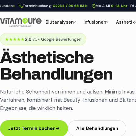
Terminbuchung:
02234 / 99 65 531
Mo & Mi
9–13 Uhr
· Di & Do
9–1
Blutanalysen
Infusionen
Ästhetik
70+ Google Bewertungen
5,0
Ästhetische
Behandlungen
Natürliche Schönheit von innen und außen. Minimalinvas
Verfahren, kombiniert mit Beauty-Infusionen und Blutana
Ergebnisse, die wirklich halten.
Jetzt Termin buchen
Alle Behandlungen