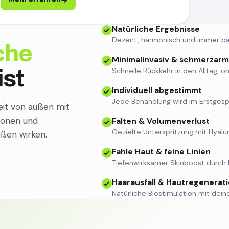
Natürliche Ergebnisse
Dezent, harmonisch und immer pa
che
Minimalinvasiv & schmerzarm
ist
Schnelle Rückkehr in den Alltag, o
Individuell abgestimmt
Jede Behandlung wird im Erstgesp
eit von außen mit
ionen und
Falten & Volumenverlust
Gezielte Unterspritzung mit Hyal
ußen wirken.
Fahle Haut & feine Linien
Tiefenwirksamer Skinboost durch
Haarausfall & Hautregenerat
Natürliche Biostimulation mit dei