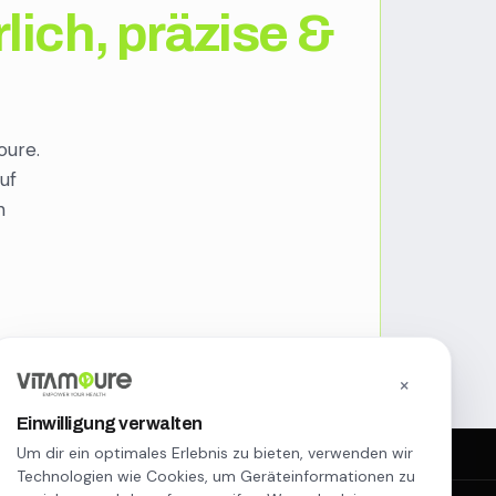
lich, präzise &
oure.
uf
h
×
Einwilligung verwalten
WhatsApp Service
Um dir ein optimales Erlebnis zu bieten, verwenden wir
Erreiche uns per WhatsApp
Technologien wie Cookies, um Geräteinformationen zu
Weitere Links