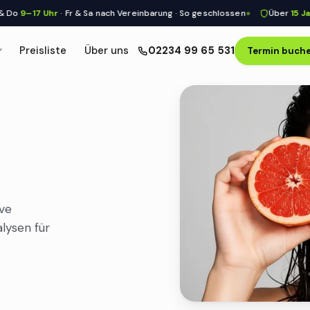
7 Uhr
· Fr & Sa nach Vereinbarung · So geschlossen
Über
15 Jahre
mediz
Preisliste
Über uns
02234 99 65 531
Termin buch
ive
lysen für