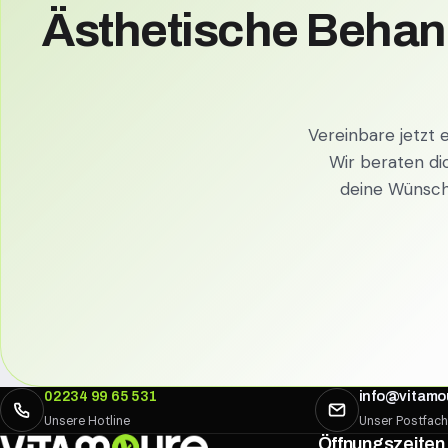
Ästhetische Behan
Vereinbare jetzt 
Wir beraten di
deine Wünsche
02234 99 65 531
info@vitamo
Unsere Hotline
Unser Postfach
Öffnungszeiten