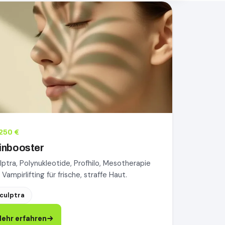
oster, mehr erfahren
250 €
inbooster
lptra, Polynukleotide, Profhilo, Mesotherapie
 Vampirlifting für frische, straffe Haut.
culptra
ehr erfahren