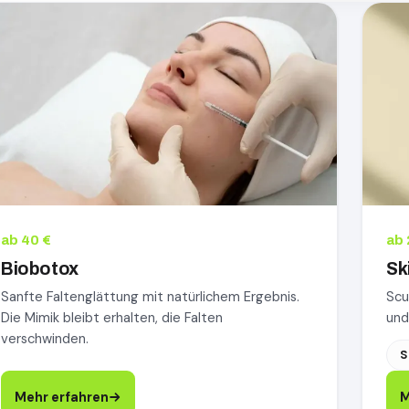
obotox, mehr erfahren
Skinbo
ab 40 €
ab 
Biobotox
Sk
Sanfte Faltenglättung mit natürlichem Ergebnis.
Scu
Die Mimik bleibt erhalten, die Falten
und
verschwinden.
S
Mehr erfahren
M