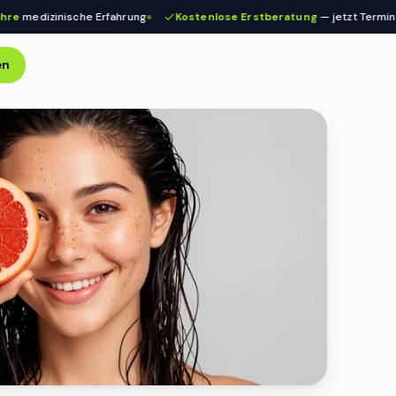
inische Erfahrung
Kostenlose Erstberatung
— jetzt Termin sichern
en