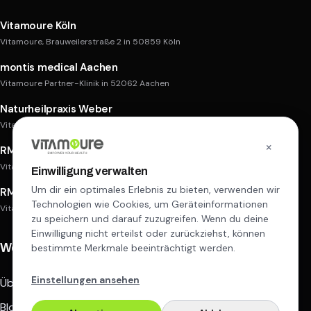
Vitamoure Köln
Vitamoure, Brauweilerstraße 2 in 50859 Köln
montis medical Aachen
Vitamoure Partner-Klinik in 52062 Aachen
Naturheilpraxis Weber
Vitamoure Partner-Praxis in 50668 Köln
×
RM Aesthetic Köln
Vitamoure Partner-Praxis in 51105 Köln
Einwilligung verwalten
Um dir ein optimales Erlebnis zu bieten, verwenden wir
RM Aesthetic Goch
Technologien wie Cookies, um Geräteinformationen
Vitamoure Partner-Praxis in 47574 Goch
zu speichern und darauf zuzugreifen. Wenn du deine
Einwilligung nicht erteilst oder zurückziehst, können
Weitere Links
bestimmte Merkmale beeinträchtigt werden.
Einstellungen ansehen
Über uns
Blog