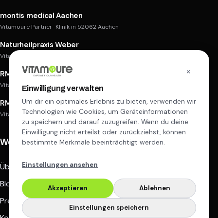
montis medical Aachen
Vitamoure Partner-Klinik in 52062 Aachen
Naturheilpraxis Weber
Vitamoure Partner-Praxis in 50668 Köln
×
RM Aesthetic Köln
Vitamoure Partner-Praxis in 51105 Köln
Einwilligung verwalten
Um dir ein optimales Erlebnis zu bieten, verwenden wir
RM Aesthetic Goch
Technologien wie Cookies, um Geräteinformationen
Vitamoure Partner-Praxis in 47574 Goch
zu speichern und darauf zuzugreifen. Wenn du deine
Einwilligung nicht erteilst oder zurückziehst, können
Weitere Links
bestimmte Merkmale beeinträchtigt werden.
Einstellungen ansehen
Über uns
Blog
Akzeptieren
Ablehnen
Preisliste
Einstellungen speichern
Kontakt