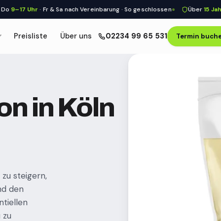
–17 Uhr
· Fr & Sa nach Vereinbarung · So geschlossen
Über
15 Jahre
me
Preisliste
Über uns
02234 99 65 531
Termin buch
on in Köln
zu steigern,
nd den
tiellen
 zu