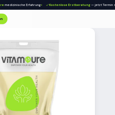
dizinische Erfahrung
Kostenlose Erstberatung
— jetzt Termin siche
en