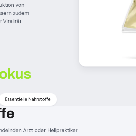
uktion von
essern zudem
Vitalität
okus
Essentielle Nährstoffe
ffe
delnden Arzt oder Heilpraktiker