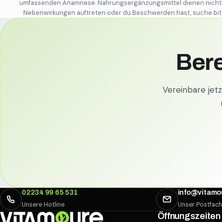
umfassenden Anamnese. Nahrungsergänzungsmittel dienen nicht als
Nebenwirkungen auftreten oder du Beschwerden hast, suche bitt
Bere
Vereinbare jet
02234 99 65 531
info@vitamo
Unsere Hotline
Unser Postfach
Öffnungszeiten