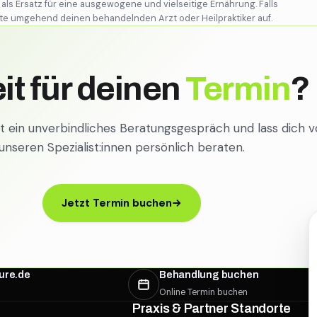
 Ersatz für eine ausgewogene und vielseitige Ernährung. Falls
e umgehend deinen behandelnden Arzt oder Heilpraktiker auf.
it für deinen
Termin
?
zt ein unverbindliches Beratungsgespräch und lass dich 
unseren Spezialist:innen persönlich beraten.
Jetzt Termin buchen
ure.de
Behandlung buchen
Online Termin buchen
Praxis & Partner Standorte