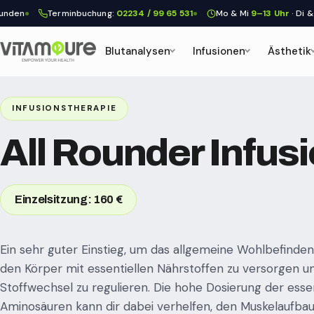
n
Terminbuchung:
02234 / 99 65 531
Mo & Mi
9–13 Uhr
· Di & Do
9
Blutanalysen
Infusionen
Ästhetik
INFUSIONSTHERAPIE
All Rounder Infusi
Einzelsitzung: 160 €
Ein sehr guter Einstieg, um das allgemeine Wohlbefinden 
den Körper mit essentiellen Nährstoffen zu versorgen u
Stoffwechsel zu regulieren. Die hohe Dosierung der essen
Aminosäuren kann dir dabei verhelfen, den Muskelaufbau