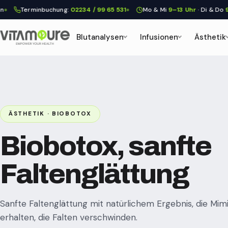
rminbuchung:
02234 / 99 65 531
Mo & Mi
9–13 Uhr
· Di & Do
9–17 Uhr
·
Blutanalysen
Infusionen
Ästhetik
ÄSTHETIK · BIOBOTOX
Biobotox, sanfte
Faltenglättung
Sanfte Faltenglättung mit natürlichem Ergebnis, die Mimi
erhalten, die Falten verschwinden.