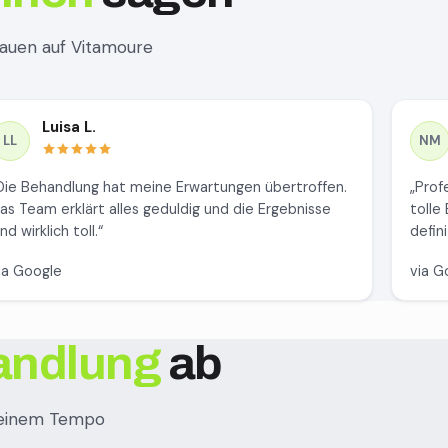
rauen auf Vitamoure
Luisa L.
LL
NM
Die Behandlung hat meine Erwartungen übertroffen.
„Prof
as Team erklärt alles geduldig und die Ergebnisse
tolle
ind wirklich toll.“
defini
ia Google
via G
andlung
ab
 deinem Tempo