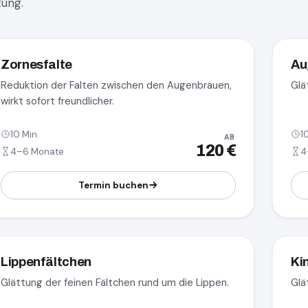
tung.
Zornesfalte
Au
Reduktion der Falten zwischen den Augenbrauen,
Glä
wirkt sofort freundlicher.
10 Min.
1
AB
120 €
4–6 Monate
4
Termin buchen
Lippenfältchen
Ki
Glättung der feinen Fältchen rund um die Lippen.
Glä