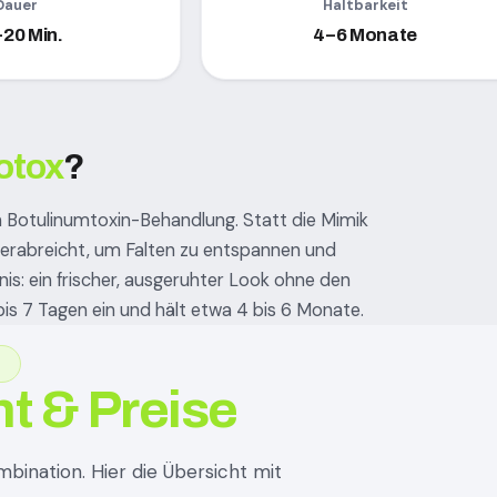
Dauer
Haltbarkeit
20 Min.
4–6 Monate
otox
?
n Botulinumtoxin-Behandlung. Statt die Mimik
 verabreicht, um Falten zu entspannen und
nis: ein frischer, ausgeruhter Look ohne den
bis 7 Tagen ein und hält etwa 4 bis 6 Monate.
N
t & Preise
bination. Hier die Übersicht mit