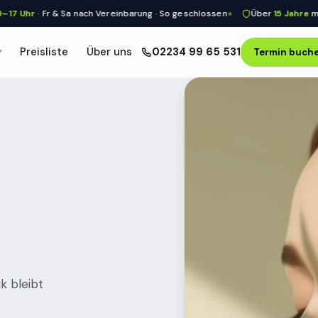
 Fr & Sa nach Vereinbarung · So geschlossen
Über
15 Jahre
medizinisc
Preisliste
Über uns
02234 99 65 531
Termin buch
k bleibt