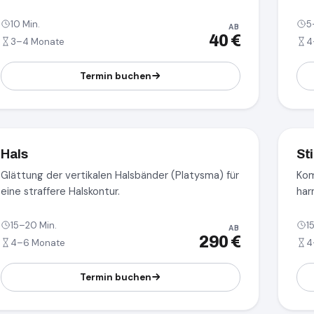
10 Min.
5
AB
40 €
3–4 Monate
4
Termin buchen
Hals
St
Glättung der vertikalen Halsbänder (Platysma) für
Kom
eine straffere Halskontur.
har
15–20 Min.
1
AB
290 €
4–6 Monate
4
Termin buchen