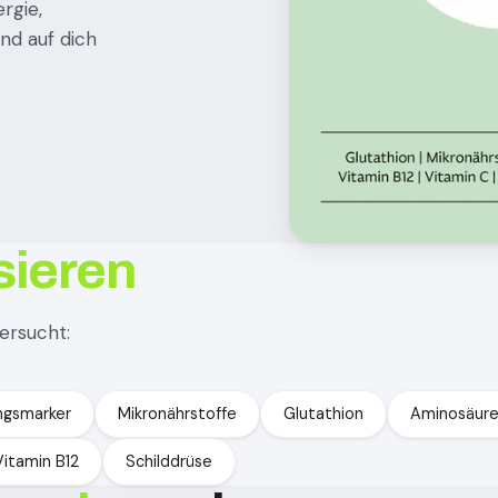
rgie,
nd auf dich
sieren
ersucht:
ngsmarker
Mikronährstoffe
Glutathion
Aminosäurep
Vitamin B12
Schilddrüse