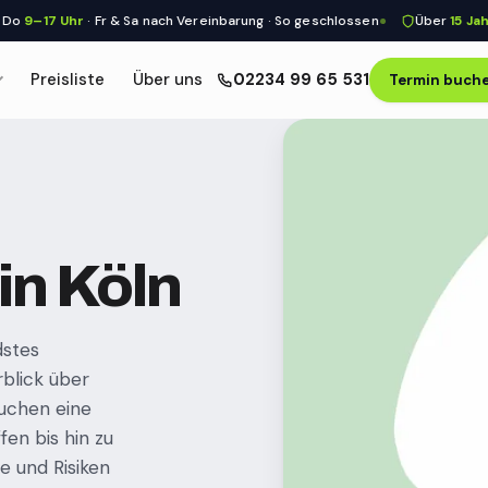
–17 Uhr
· Fr & Sa nach Vereinbarung · So geschlossen
Über
15 Jahre
me
Preisliste
Über uns
02234 99 65 531
Termin buch
 in Köln
dstes
rblick über
uchen eine
en bis hin zu
 und Risiken