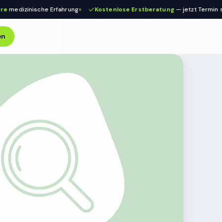
dizinische Erfahrung
Kostenlose Erstberatung
— jetzt Termin siche
en