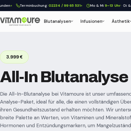
n
Terminbuchung:
02234 / 99 65 531
Mo & Mi
9–13 Uhr
· Di & Do
9
Blutanalysen
Infusionen
Ästhetik
3.999 €
All-In Blutanalyse
Die All-In-Blutanalyse bei Vitamoure ist unser umfassen
Analyse-Paket, ideal für alle, die einen vollständigen Übe
ihren Gesundheitszustand erhalten möchten. Wir unters
breite Palette an Werten, von Vitaminen und Mineralstoff
Hormonen und Entzündungsmarkern, um Mangelzustände