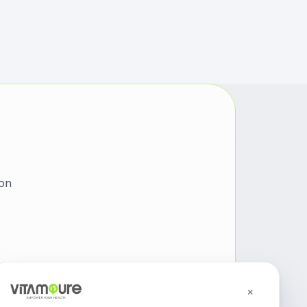
von
×