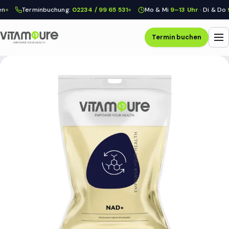
Terminbuchung:
02234 / 99 65 531
Mo & Mi
9–13 Uhr
· Di & Do
9–1
Termin buchen